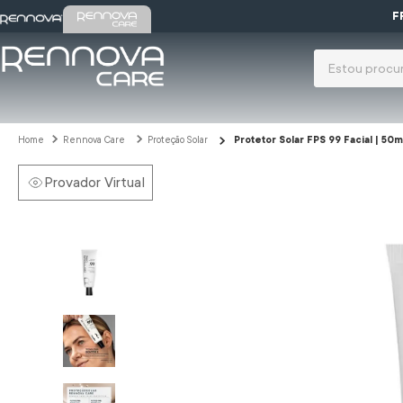
 o cupom PRIMEIRACOMPRA. Aproveite!
F
O que você pr
Termos mais 
gloss
1
º
Rennova Care
Proteção Solar
Protetor Solar FPS 99 Facial | 50
tarsila
2
º
Provador Virtual
colágeno
3
º
protetor s
4
º
lift tox
5
º
espuma l
6
º
gel
7
º
gel limpez
8
º
sabonete
9
º