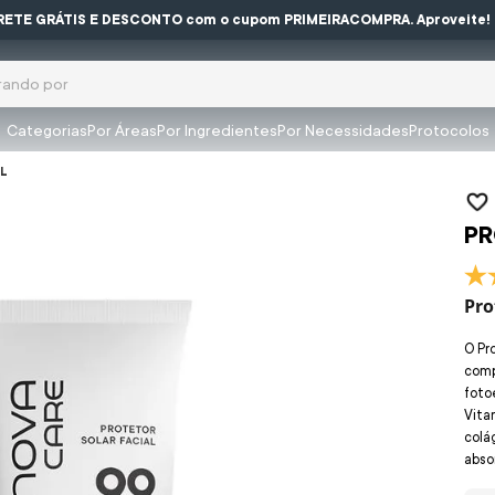
RETE GRÁTIS E DESCONTO com o cupom PRIMEIRACOMPRA. Aproveite!
ocura?
Categorias
Por Áreas
Por Ingredientes
Por Necessidades
Protocolos
buscados
mL
PR
olar
Pro
O Pr
impeza
compl
foto
Vita
colá
a
absor