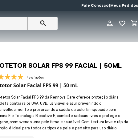
Fale Conosco
|
Meus Pedidos
OTETOR SOLAR FPS 99 FACIAL | 50ML
4 avaliações
tetor Solar Facial FPS 99 | 50 mL
otetor Solar Facial FPS 99 da Rennova Care oferece proteção diária
eta contra raios UVA, UVB, luz visível e azul, prevenindo o
envelhecimento e preservando a saúde da pele. Enriquecido com
mina E e Tecnologia Bioactive E, combate radicais livres e protege o
geno, promovendo uma pele firme e saudável. Com textura leve e rápida
ção, é ideal para todos os tipos de pele e perfeito para uso diário.