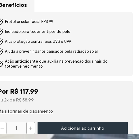
Benefícios
Protetor solar facial FPS 99
Indicado para todos os tipos de pele
Alta proteção contra raios UVB e UVA
Ajuda a prevenir danos causados pela radiação solar
Ação antioxidante que auxilia na prevenção dos sinais do
fotoenvelhecimento
Por
R$
117
,
99
ou
2
x de
R$
58
,
99
Mais formas de pagamento
－
＋
Adicionar ao carrinho