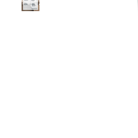
bruma
10
º