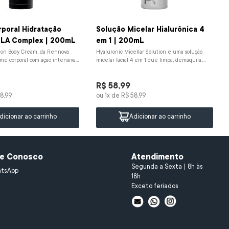
poral Hidratação
Solução Micelar Hialurônica 4
LLA Complex | 200mL
em 1 | 200mL
ion Body Cream, da Rennova
Hyaluronic Micellar Solution é uma solução
me corporal com ação intensiva
micelar facial 4 em 1 que limpa, demaquila,
ofundamente, restaura...
tonifica e hidrata. Formulada com...
R$
58
,
99
8
,
99
ou
1
x de
R$
58
,
99
dicionar ao carrinho
Adicionar ao carrinho
le Conosco
Atendimento
Segunda a Sexta | 8h às
tsApp
18h
Exceto feriados