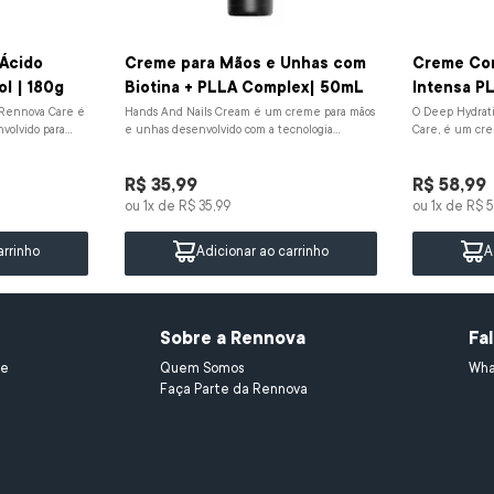
za
Ácido
Creme para Mãos e Unhas com
Creme Cor
ol | 180g
Biotina + PLLA Complex| 50mL
Intensa P
 Rennova Care é
Hands And Nails Cream é um creme para mãos
O Deep Hydrat
volvido para
e unhas desenvolvido com a tecnologia
Care, é um cre
fi...
exclusiva PLLA Complex associada à biot...
que hidrata pr
R$
35
,
99
R$
58
,
99
ou
1
x de
R$
35
,
99
ou
1
x de
R$
5
arrinho
Adicionar ao carrinho
A
Sobre a Rennova
Fa
e 
Quem Somos
Wha
Faça Parte da Rennova