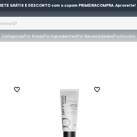
RETE GRÁTIS E DESCONTO com o cupom PRIMEIRACOMPRA. Aproveite!
ocura?
Categorias
Por Áreas
Por Ingredientes
Por Necessidades
Protocolos
buscados
olar
impeza