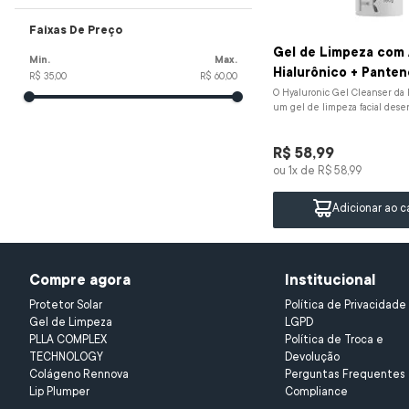
Rennova Care
gel limpe
10
º
Faixas De Preço
Gel de Limpeza com 
Hialurônico + Panten
R$ 35,00
R$ 60,00
O Hyaluronic Gel Cleanser da
um gel de limpeza facial desen
proporcionar uma higienização e
R$
58
,
99
ou
1
x de
R$
58
,
99
Adicionar ao c
Compre agora
Institucional
Protetor Solar
Política de Privacidade 
Gel de Limpeza 
LGPD
PLLA COMPLEX 
Política de Troca e 
TECHNOLOGY
Devolução
Colágeno Rennova
Perguntas Frequentes
Lip Plumper
Compliance