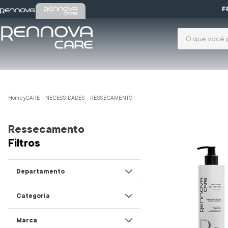
F
O que você pr
Termos mais 
gloss
1
º
tarsila
2
º
CARE - NECESSIDADES - RESSECAMENTO
protetor s
3
º
Ressecamento
colágeno
4
º
Filtros
serum
5
º
lift tox
6
º
Departamento
espuma l
7
º
Rennova Care
Categoria
bruma
8
º
Hidratação
Marca
sabonete
9
º
Limpeza