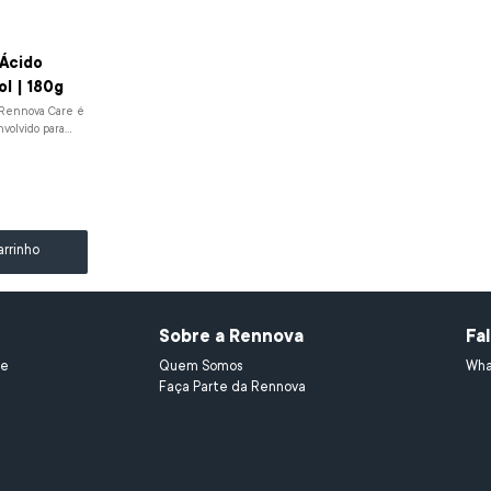
Ácido
ol | 180g
 Rennova Care é
volvido para
fi...
arrinho
Sobre a Rennova
Fa
e 
Quem Somos
Wha
Faça Parte da Rennova