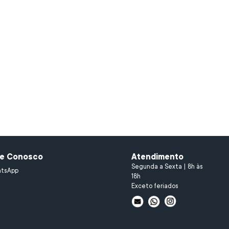
le Conosco
Atendimento
Segunda a Sexta | 8h às
tsApp
18h
Exceto feriados