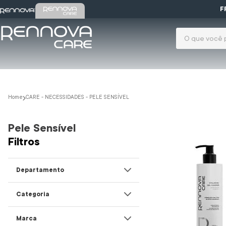
 o cupom PRIMEIRACOMPRA. Aproveite!
F
O que você pr
Termos mais 
gloss
1
º
tarsila
2
º
CARE - NECESSIDADES - PELE SENSÍVEL
colágeno
3
º
Pele Sensível
protetor s
4
º
Filtros
lift tox
5
º
espuma l
6
º
Departamento
gel
7
º
Rennova Care
Categoria
gel limpez
8
º
Limpeza
Marca
sabonete
9
º