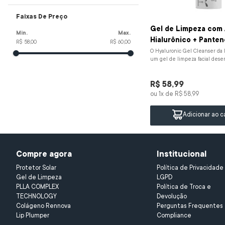
Rennova Care
bruma
10
º
Faixas De Preço
Gel de Limpeza com 
Hialurônico + Panten
R$ 58,00
R$ 60,00
O Hyaluronic Gel Cleanser da
um gel de limpeza facial desen
proporcionar uma higienização e
R$
58
,
99
ou
1
x de
R$
58
,
99
Adicionar ao c
Compre agora
Institucional
Protetor Solar
Política de Privacidade 
Gel de Limpeza 
LGPD
PLLA COMPLEX 
Política de Troca e 
TECHNOLOGY
Devolução
Colágeno Rennova
Perguntas Frequentes
Lip Plumper
Compliance