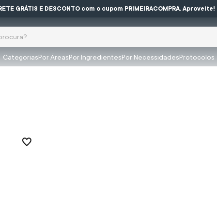
RETE GRÁTIS E DESCONTO com o cupom PRIMEIRACOMPRA. Aproveite!
ocura?
Categorias
Por Áreas
Por Ingredientes
Por Necessidades
Protocolos
buscados
olar
impeza
a