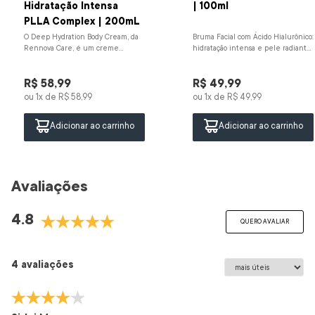
Hidratação Intensa
| 100ml
PLLA Complex | 200mL
O Deep Hydration Body Cream, da
Bruma Facial com Ácido Hialurônico:
Rennova Care, é um creme
hidratação intensa e pele radiante!
corporal com ação intensiva que
Sua pele merece um cuidado leve,
hidrata profundamente, restaura...
prático e poder...
R$
58
,
99
R$
49
,
99
ou
1
x de
R$
58
,
99
ou
1
x de
R$
49
,
99
Adicionar ao carrinho
Adicionar ao carrinho
Avaliações
4.8
QUERO AVALIAR
4 avaliações