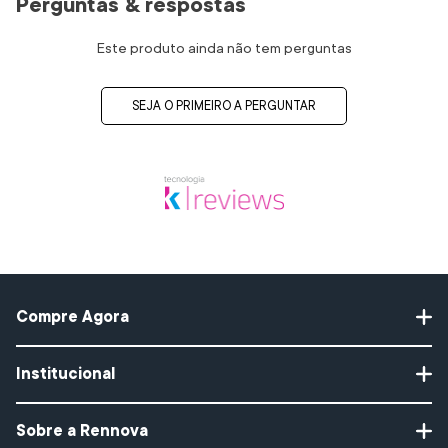
Perguntas & respostas
Este produto ainda não tem perguntas
SEJA O PRIMEIRO A PERGUNTAR
Compre Agora
Protetor Solar
Institucional
Gel de Limpeza
PLLA COMPLEX TECHNOLOGY
Colágeno Rennova
Política de Privacidade e LGPD
Sobre a Rennova
Gloss Hialurônico
Política de Devolução