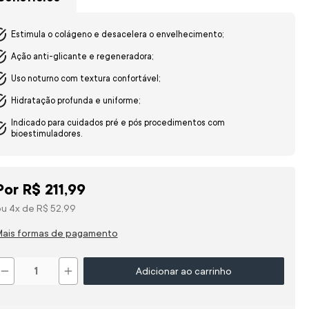
Estimula o colágeno e desacelera o envelhecimento;
Ação anti-glicante e regeneradora;
Uso noturno com textura confortável;
Hidratação profunda e uniforme;
Indicado para cuidados pré e pós procedimentos com
bioestimuladores.
Por
R$
211
,
99
ou
4
x de
R$
52
,
99
Mais formas de pagamento
－
＋
Adicionar ao carrinho