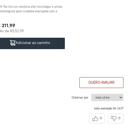
ift-Tox Sérum combina alta tecnologia e ativos
matológicos para cuidados avançados com a
e. Sua fórmula contém ...
$
211
,
99
4
x de
R$
52
,
99
Adicionar ao carrinho
QUERO AVALIAR
Ordenar por
esta avaliação foi útil?
0
0