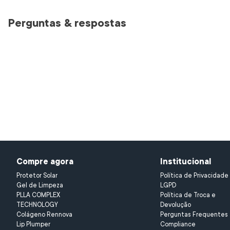
Perguntas & respostas
Compre agora
Institucional
Protetor Solar
Política de Privacidade 
Gel de Limpeza 
LGPD
PLLA COMPLEX 
Política de Troca e 
TECHNOLOGY
Devolução
Colágeno Rennova
Perguntas Frequentes
Lip Plumper
Compliance