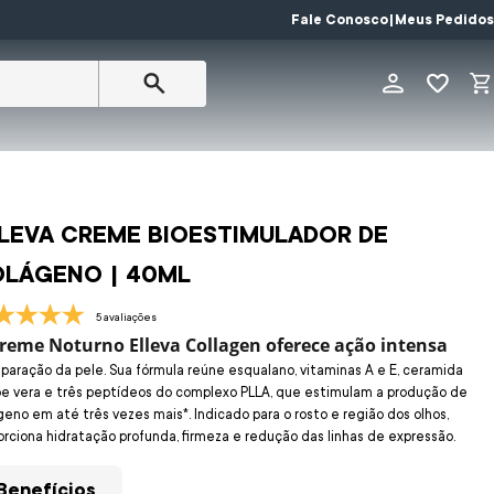
FRETE GRÁTIS E DESCONTO com o cupom 
Fale Conosco
|
Meus Pedidos
LEVA CREME BIOESTIMULADOR DE
LÁGENO | 40ML
5 avaliações
reme Noturno Elleva Collagen oferece ação intensa
eparação da pele. Sua fórmula reúne esqualano, vitaminas A e E, ceramida
loe vera e três peptídeos do complexo PLLA, que estimulam a produção de
geno em até três vezes mais*. Indicado para o rosto e região dos olhos,
orciona hidratação profunda, firmeza e redução das linhas de expressão.
Benefícios