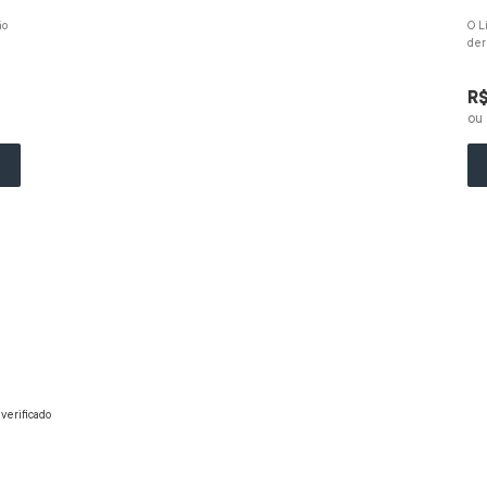
ão
O L
der
pel
R
ou
verificado