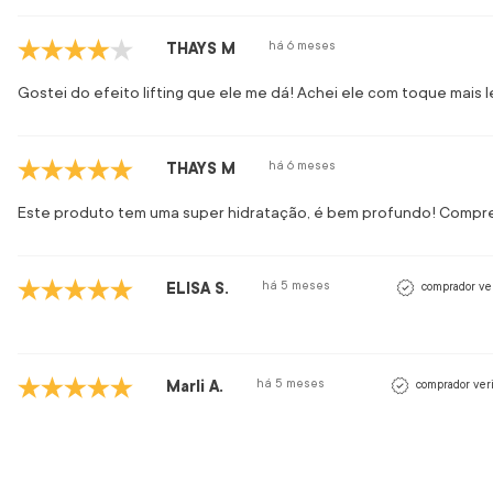
há 6 meses
THAYS M
Gostei do efeito lifting que ele me dá! Achei ele com toque mais l
há 6 meses
THAYS M
Este produto tem uma super hidratação, é bem profundo! Comprei 
há 5 meses
ELISA S.
comprador ver
há 5 meses
Marli A.
comprador veri