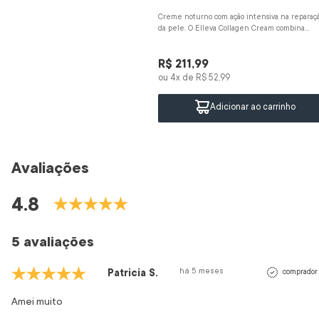
Creme noturno com ação intensiva na reparaç
da pele. O Elleva Collagen Cream combina
esqualano, vitamina A, vitamina E...
R$
211
,
99
ou
4
x de
R$
52
,
99
Adicionar ao carrinho
Avaliações
4.8
5 avaliações
há 5 meses
Patricia S.
comprador 
Amei muito