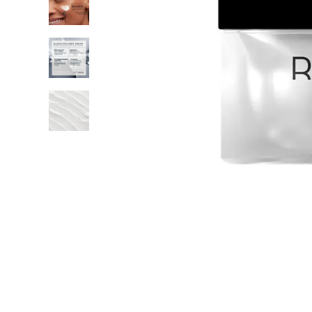
gel
10
º