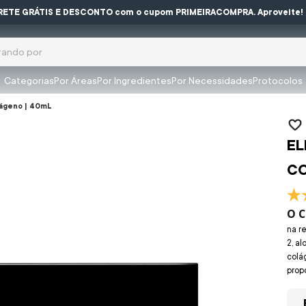
RETE GRÁTIS E DESCONTO com o cupom PRIMEIRACOMPRA. Aproveite!
ocura?
Categorias
Por Áreas
Por Ingredientes
Por Necessidades
Protocolos
buscados
lágeno | 40mL
EL
olar
CO
O C
na r
2, a
colá
prop
mpeza