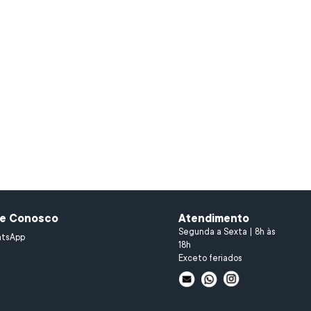
le Conosco
Atendimento
Segunda a Sexta | 8h às
tsApp
18h
Exceto feriados