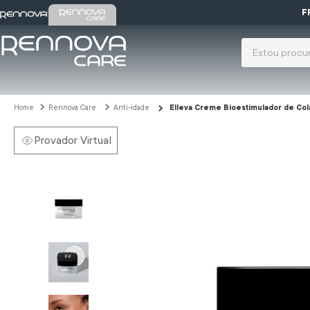
F
O que você pr
Termos mais 
gloss
1
º
Rennova Care
Anti-idade
Elleva Creme Bioestimulador de Co
colágeno
2
º
Provador Virtual
protetor s
3
º
tarsila
4
º
protetor
5
º
lift tox
6
º
bruma
7
º
espuma li
8
º
sabonete
9
º