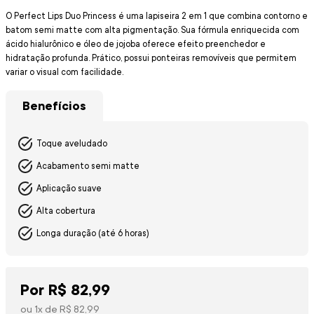
O Perfect Lips Duo Princess é uma lapiseira 2 em 1 que combina contorno e
batom semi matte com alta pigmentação. Sua fórmula enriquecida com
ácido hialurônico e óleo de jojoba oferece efeito preenchedor e
hidratação profunda. Prático, possui ponteiras removíveis que permitem
variar o visual com facilidade.
Benefícios
Toque aveludado
Acabamento semi matte
Aplicação suave
Alta cobertura
Longa duração (até 6 horas)
Por
R$
82
,
99
ou
1
x de
R$
82
,
99