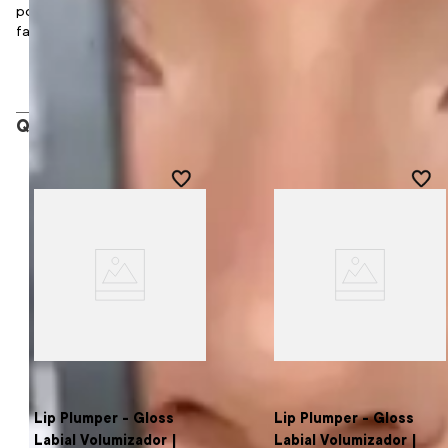
possui ponteiras removíveis que permitem variar o visual com
facilidade.
Academy
Quem viu, viu também
Lip Plumper - Gloss
Lip Plumper - Gloss
Labial Volumizador |
Labial Volumizador |