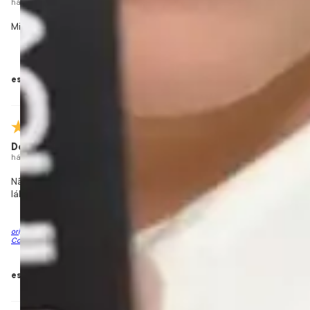
há 2 meses
comprador verificado
Minha mãe amou, irei comprar novamente futuramente!
esta avaliação foi útil?
0
0
Denize F.
há 3 meses
comprador verificado
Não fico sem ...cor perfeita para mim, fica muito tempo nos
lábios
originalmente avaliado em Lapiseira Duo Lady | Batom Semi Matte + Lápis de
Contorno
esta avaliação foi útil?
0
0