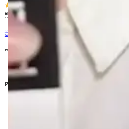
ELISA S.
há 5 meses
comprador verificado
originalmente avaliado em Lapiseira Duo Lady | Batom Semi Matte + Lápis de
Contorno
esta avaliação foi útil?
0
0
Perguntas & respostas
Este produto ainda não tem perguntas
SEJA O PRIMEIRO A PERGUNTAR