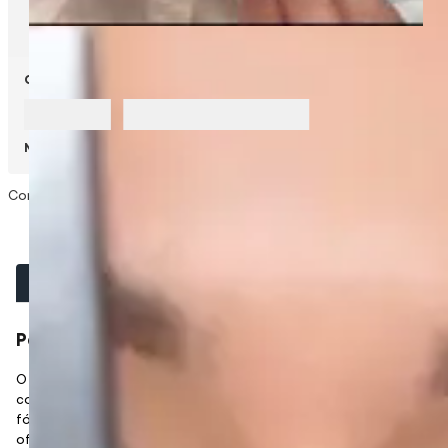
Calcular frete
Não sei meu CEP
Descrição
Informativo técnico
Perfect Lips Duo Princess | 1,6g
O Perfect Lips Duo Princess é uma lapiseira 2 em 1 que combina
contorno e batom semi matte com alta pigmentação. Sua
fórmula enriquecida com ácido hialurônico e óleo de jojoba
oferece efeito preenchedor e hidratação profunda. Prático,