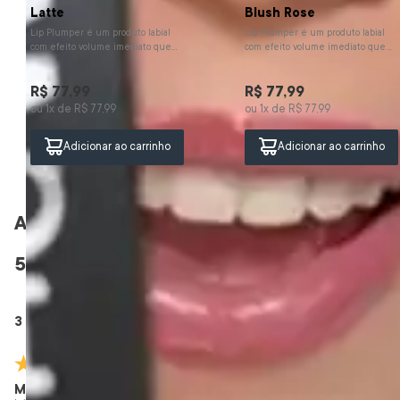
Latte
Blush Rose
Lip Plumper é um produto labial
Lip Plumper é um produto labial
com efeito volume imediato que
com efeito volume imediato que
combina hidratação intensa e
combina hidratação intensa e
brilho sofisticado para real...
brilho sofisticado para real...
R$
77
,
99
R$
77
,
99
ou
1
x de
R$
77
,
99
ou
1
x de
R$
77
,
99
Adicionar ao carrinho
Adicionar ao carrinho
Avaliações
5.0
QUERO AVALIAR
3 avaliações
Maria E.