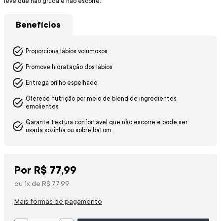
leve que não gruda e não escorre.
Benefícios
Proporciona lábios volumosos
Promove hidratação dos lábios
Entrega brilho espelhado
Oferece nutrição por meio de blend de ingredientes
emolientes
Garante textura confortável que não escorre e pode ser
usada sozinha ou sobre batom
Por
R$
77
,
99
ou
1
x de
R$
77
,
99
Mais formas de pagamento