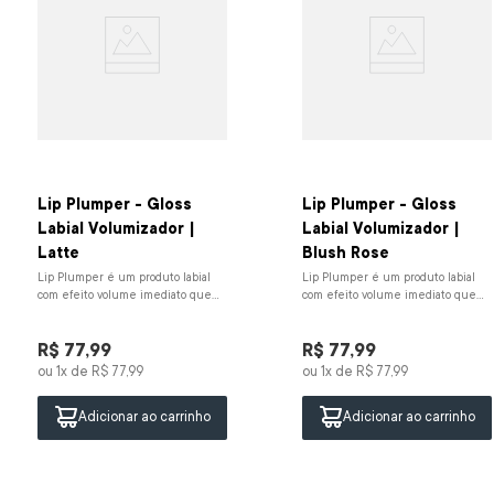
Lip Plumper - Gloss
Lip Plumper - Gloss
Labial Volumizador |
Labial Volumizador |
Latte
Blush Rose
Lip Plumper é um produto labial
Lip Plumper é um produto labial
com efeito volume imediato que
com efeito volume imediato que
combina hidratação intensa e
combina hidratação intensa e
brilho sofisticado para real...
brilho sofisticado para real...
R$
77
,
99
R$
77
,
99
ou
1
x de
R$
77
,
99
ou
1
x de
R$
77
,
99
Adicionar ao carrinho
Adicionar ao carrinho