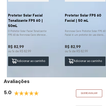
Protetor Solar Facial
Protetor Solar FPS 60
Tonalizante FPS 60 |
Facial | 50 mL
50mL
O Protetor Solar Facial Tonalizante
Rennova Care Protetor Solar FPS 60
FPS 60 da Rennova Care oferece
Facial é um protetor de uso diário,
alta proteção UVA/UVB e ação
indicado para todos os tipos de pele,
antioxidante com Vitamin...
que oferece...
R$
82
,
99
R$
82
,
99
ou
1
x de
R$
82
,
99
ou
1
x de
R$
82
,
99
Adicionar ao carrinho
Adicionar ao carrinho
Avaliações
5.0
QUERO AVALIAR