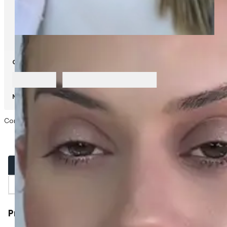
Calcular frete
Não sei meu CEP
Descrição
Informativo técnico
Composição
Protetor Solar Facial Tonalizante FPS 60