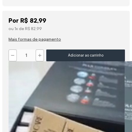
Por
R$
82
,
99
ou
1
x de
R$
82
,
99
Mais formas de pagamento
－
＋
Adicionar ao carrinho