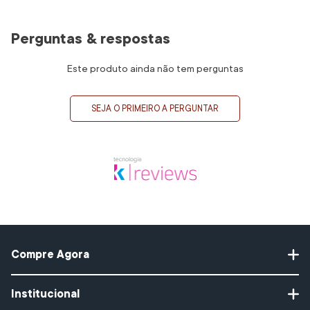
Perguntas & respostas
Este produto ainda não tem perguntas
SEJA O PRIMEIRO A PERGUNTAR
Compre Agora
Protetor Solar
Institucional
Gel de Limpeza