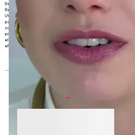
Descubra o Protetor Solar Facial Tonalizante FPS 60 da
Rennova Care, que combina proteção avançada contra raios
UVA/UVB com os benefícios antioxidantes da Vitamina E. Ideal
para todos os tipos de pele, este protetor não só defende
contra os danos solares, mas também preserva o colágeno e
protege contra a luz azul e visível. Com sua fórmula tonalizante,
ele uniformiza o tom da pele enquanto oferece uma barreira
eficaz contra os agressores diários.
Academy
COMPRE JUNTO