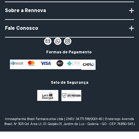
PLLA COMPLEX TECHNOLOGY
Colágeno Rennova
Política de Privacidade e LGPD
Sobre a Rennova
Gloss Hialurônico
Política de Devolução
Perguntas Frequentes 
Compliance
Quem Somos 
Fale Conosco
Faça Parte da Rennova
Whatsapp
Atendimento - Segunda a Sexta | 8h às 18h   Exceto 
Formas de Pagamento
feriados
Selo de Segurança
Innovapharma Brasil Farmaceutica Ltda | CNPJ: 34.771.518/0001-40 | Endereço: Avenida
Brasil, Nº 505 Qd. Área Lt. 01, Galpão 01, Jardim da Luz - Goiânia - GO - CEP: 74.850-545 |