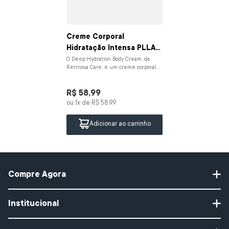
Creme Corporal
Hidratação Intensa PLLA
Complex | 200mL
O Deep Hydration Body Cream, da
Rennova Care, é um creme corporal
com ação intensiva que hidrata
profundamente, restaura...
R$
58
,
99
ou
1
x de
R$
58
,
99
Adicionar ao carrinho
Compre Agora
Protetor Solar
Institucional
Gel de Limpeza
PLLA COMPLEX TECHNOLOGY