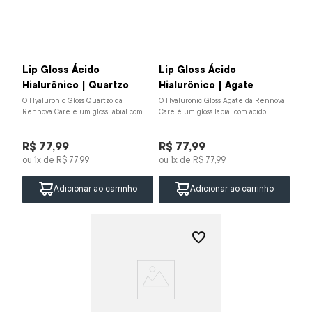
Lip Gloss Ácido
Lip Gloss Ácido
Hialurônico | Quartzo
Hialurônico | Agate
O Hyaluronic Gloss Quartzo da
O Hyaluronic Gloss Agate da Rennova
Rennova Care é um gloss labial com
Care é um gloss labial com ácido
ácido hialurônico, manteiga de karité
hialurônico, manteiga de karité e
e vitamina E. Hid...
vitamina E. Hidra...
R$
77
,
99
R$
77
,
99
ou
1
x de
R$
77
,
99
ou
1
x de
R$
77
,
99
Adicionar ao carrinho
Adicionar ao carrinho