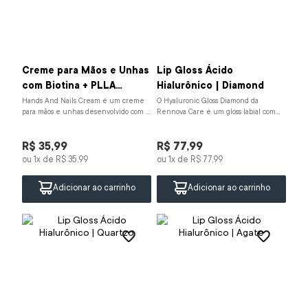
Creme para Mãos e Unhas
Lip Gloss Ácido
com Biotina + PLLA
Hialurônico | Diamond
Complex| 50mL
Hands And Nails Cream é um creme
O Hyaluronic Gloss Diamond da
para mãos e unhas desenvolvido com a
Rennova Care é um gloss labial com
tecnologia exclusiva PLLA Complex
ácido hialurônico, manteiga de karité
associada à biot...
e vitamina E. Hid...
R$
35
,
99
R$
77
,
99
ou
1
x de
R$
35
,
99
ou
1
x de
R$
77
,
99
Adicionar ao carrinho
Adicionar ao carrinho