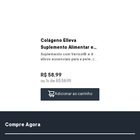
Colágeno Elleva
Suplemento Alimentar em
Pó | 30 Sachês
Suplemento com Verisol® e 8
ativos essenciais para a pele,
o
Colágeno Elleva da Rennova Care é
um suple...
R$
58
,
99
ou
1
x de
R$
58
,
99
Adicionar ao carrinho
Compre Agora