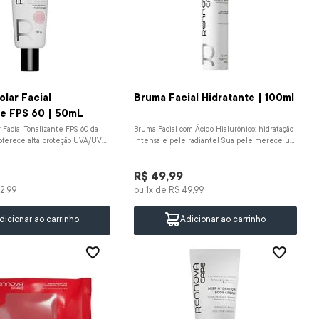
olar Facial
Bruma Facial Hidratante | 100ml
te FPS 60 | 50mL
r Facial Tonalizante FPS 60 da
Bruma Facial com Ácido Hialurônico: hidratação
oferece alta proteção UVA/UVB
intensa e pele radiante! Sua pele merece um
ante com Vitamin...
cuidado leve, prático e poder...
R$
49
,
99
2
,
99
ou
1
x de
R$
49
,
99
dicionar ao carrinho
Adicionar ao carrinho