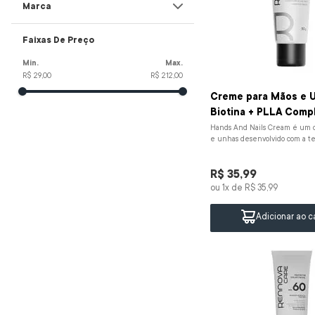
Marca
Limpeza
sabonete
10
º
Hidratação
Rennova Care
Faixas De Preço
Maquiagem
Rennova Beauté
Anti-idade
R$ 29,00
R$ 212,00
Creme para Mãos e 
Biotina + 
Hands And Nails Cream é um 
e unhas desenvolvido com a te
exclusiva PLLA Complex associad
R$
35
,
99
ou
1
x de
R$
35
,
99
Adicionar ao c