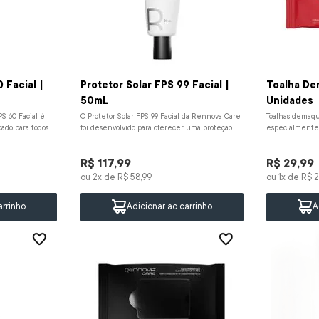
 Facial |
Protetor Solar FPS 99 Facial |
Toalha Dem
50mL
Unidades
S 60 Facial é
O Protetor Solar FPS 99 Facial da Rennova Care
Toalhas demaqu
cado para todos os
foi desenvolvido para oferecer uma proteção
especialmente p
diária completa contra os efe...
formuladas para
R$
117
,
99
R$
29
,
99
ou
2
x de
R$
58
,
99
ou
1
x de
R$
2
arrinho
Adicionar ao carrinho
A