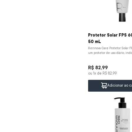
Protetor Solar FPS 60
50 mL
Rennova Care Protetor Solar FP
um protetor de uso diário, indi
tipos de pele, que oferece...
R$
82
,
99
ou
1
x de
R$
82
,
99
Adicionar ao c