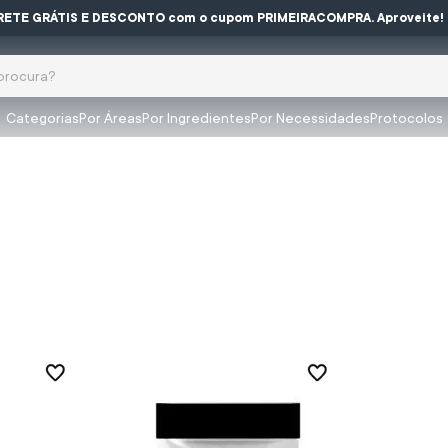
RETE GRÁTIS E DESCONTO com o cupom PRIMEIRACOMPRA. Aproveite!
ocura?
Categorias
Por Áreas
Por Ingredientes
Por Necessidades
Protocolos
buscados
olar
impeza
za