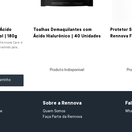
Ácido
Toalhas Demaquilantes com
Protetor S
ol | 180g
Ácido Hialurônico | 40 Unidades
Rennova F
 Rennova Care é
volvido para
fi...
Produto Indisponível
Pro
arrinho
Sobre a Rennova
Fa
e 
Quem Somos
Wha
Faça Parte da Rennova