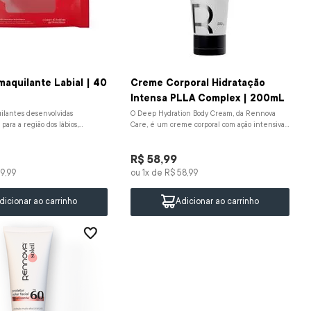
aquilante Labial | 40
Creme Corporal Hidratação
Intensa PLLA Complex | 200mL
ilantes desenvolvidas
O Deep Hydration Body Cream, da Rennova
ara a região dos lábios,
Care, é um creme corporal com ação intensiva
 remover com facilidade baton...
que hidrata profundamente, restaura...
R$
58
,
99
9
,
99
ou
1
x de
R$
58
,
99
dicionar ao carrinho
Adicionar ao carrinho