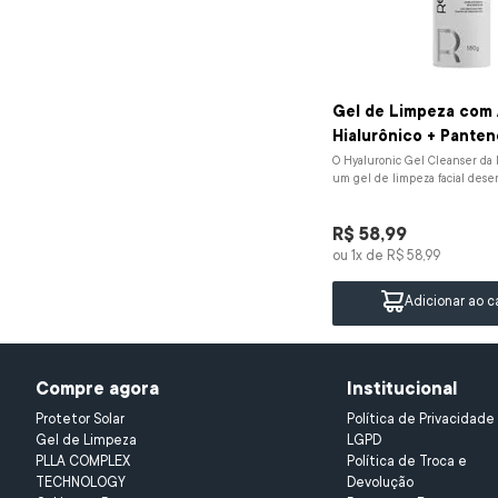
Gel de Limpeza com 
Hialurônico + Panten
O Hyaluronic Gel Cleanser da
um gel de limpeza facial desen
proporcionar uma higienização e
R$
58
,
99
ou
1
x de
R$
58
,
99
Adicionar ao c
Compre agora
Institucional
Protetor Solar
Política de Privacidade 
Gel de Limpeza 
LGPD
PLLA COMPLEX 
Política de Troca e 
TECHNOLOGY
Devolução