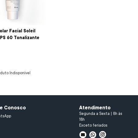
olar Facial Soleil
PS 60 Tonalizante
duto Indisponível
le Conosco
Atendimento
Segunda a Sexta | 8h às
tsApp
18h
Exceto feriados