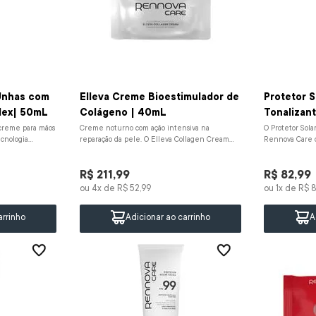
Unhas com
Elleva Creme Bioestimulador de
Protetor S
PLLA Complex| 50mL
Colágeno | 40mL
Tonalizan
creme para mãos
Creme noturno com ação intensiva na
O Protetor Sola
cnologia
reparação da pele. O Elleva Collagen Cream
Rennova Care 
a à biot...
combina esqualano, vitamina A, vitamina E...
e ação antioxid
R$
211
,
99
R$
82
,
99
ou
4
x de
R$
52
,
99
ou
1
x de
R$
8
arrinho
Adicionar ao carrinho
A