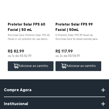
Protetor Solar FPS 60
Protetor Solar FPS 99
Facial | 50 mL
Facial | 50mL
Rennova Care Protetor Solar FPS 60
O Protetor Solar FPS 99 Facial da
Facial é um protetor de uso diário,
Rennova Care foi desenvolvido para
indicado para todos os tipos de pele,
oferecer uma proteção diária completa
que oferece...
contra os efe...
R$
82
,
99
R$
117
,
99
ou
1
x de
R$
82
,
99
ou
2
x de
R$
58
,
99
Adicionar ao carrinho
Adicionar ao carrinho
Compre Agora
Protetor Solar
Institucional
Gel de Limpeza