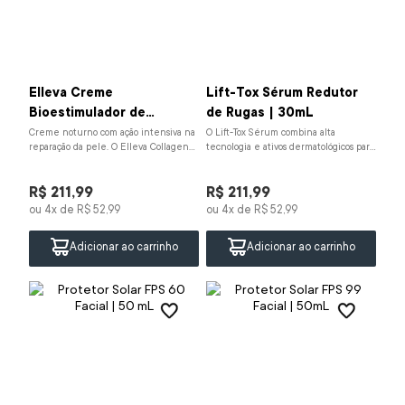
Elleva Creme
Lift-Tox Sérum Redutor
Bioestimulador de
de Rugas | 30mL
Colágeno | 40mL
Creme noturno com ação intensiva na
O Lift-Tox Sérum combina alta
reparação da pele. O Elleva Collagen
tecnologia e ativos dermatológicos para
Cream combina esqualano, vitamina A,
cuidados avançados com a pele. Sua
vitamina E...
fórmula contém ...
R$
211
,
99
R$
211
,
99
ou
4
x de
R$
52
,
99
ou
4
x de
R$
52
,
99
Adicionar ao carrinho
Adicionar ao carrinho