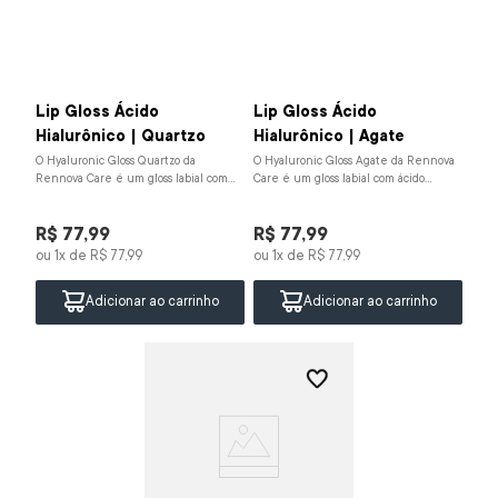
Lip Gloss Ácido
Lip Gloss Ácido
Hialurônico | Quartzo
Hialurônico | Agate
O Hyaluronic Gloss Quartzo da
O Hyaluronic Gloss Agate da Rennova
Rennova Care é um gloss labial com
Care é um gloss labial com ácido
ácido hialurônico, manteiga de karité
hialurônico, manteiga de karité e
e vitamina E. Hid...
vitamina E. Hidra...
R$
77
,
99
R$
77
,
99
ou
1
x de
R$
77
,
99
ou
1
x de
R$
77
,
99
Adicionar ao carrinho
Adicionar ao carrinho