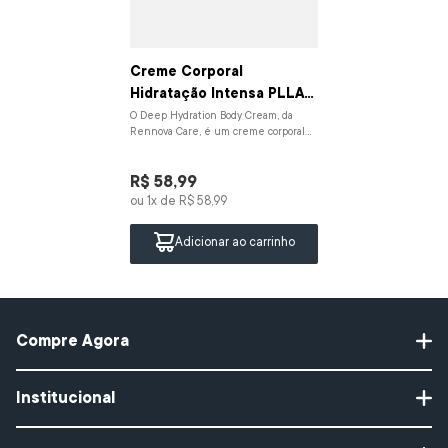
Creme Corporal
Hidratação Intensa PLLA
Complex | 200mL
O Deep Hydration Body Cream, da
Rennova Care, é um creme corporal
com ação intensiva que hidrata
profundamente, restaura...
R$
58
,
99
ou
1
x de
R$
58
,
99
Adicionar ao carrinho
Compre Agora
Protetor Solar
Institucional
Gel de Limpeza
PLLA COMPLEX TECHNOLOGY