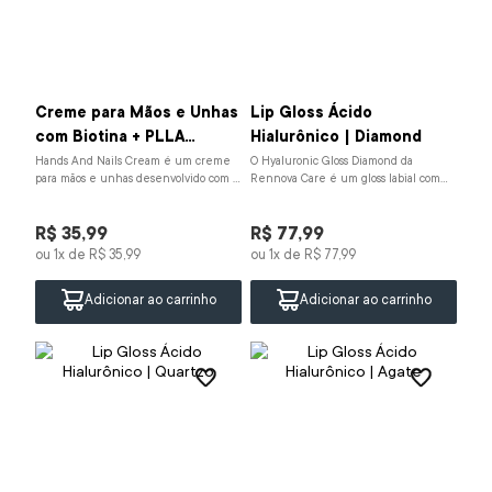
Creme para Mãos e Unhas
Lip Gloss Ácido
com Biotina + PLLA
Hialurônico | Diamond
Complex| 50mL
Hands And Nails Cream é um creme
O Hyaluronic Gloss Diamond da
para mãos e unhas desenvolvido com a
Rennova Care é um gloss labial com
tecnologia exclusiva PLLA Complex
ácido hialurônico, manteiga de karité
associada à biot...
e vitamina E. Hid...
R$
35
,
99
R$
77
,
99
ou
1
x de
R$
35
,
99
ou
1
x de
R$
77
,
99
Adicionar ao carrinho
Adicionar ao carrinho